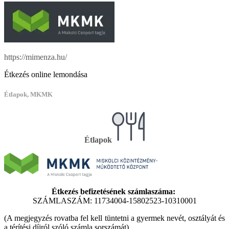
https://mimenza.hu/
Étkezés online lemondása
Étlapok, MKMK
Étlapok
Étkezés befizetésének számlaszáma:
SZÁMLASZÁM: 11734004-15802523-10310001
(A megjegyzés rovatba fel kell tüntetni a gyermek nevét, osztályát és
a térítési díjról szóló számla sorszámát)