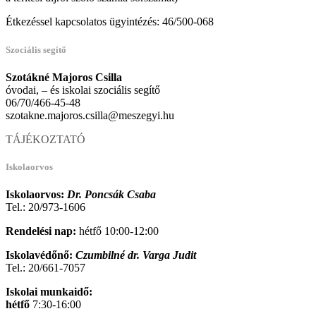
Étkezéssel kapcsolatos ügyintézés: 46/500-068
Szociális segítő
Szotákné Majoros Csilla
óvodai, – és iskolai szociális segítő
06/70/466-45-48
szotakne.majoros.csilla@meszegyi.hu
TÁJÉKOZTATÓ
Iskolaorvos
Iskolaorvos:
Dr. Poncsák Csaba
Tel.: 20/973-1606
Rendelési nap:
hétfő 10:00-12:00
Iskolavédőnő:
Czumbilné dr. Varga Judit
Tel.: 20/661-7057
Iskolai munkaidő:
hétfő
7:30-16:00