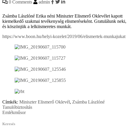
0 Comments
admin
Zsámba Lászlóné Erika néni Miniszter Elismerő Oklevélet kapott
kiemelkedő szakmai tevékenység elismeréseként. Gratulálunk neki,
és köszönjük a lelkiismeretes munkát.
https://www.boon.hu/helyi-kozelet/2019/06/elismertek-munkajukat
Címkék:
Miniszter Elismerő Oklevél
,
Zsámba Lászlóné
Bejegyzés
Tanulóbiztosítás
Emlékműsor
navigáció
Keresés