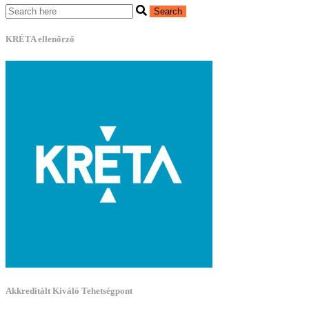
KRÉTA ellenőrző
Akkreditált Kiváló Tehetségpont