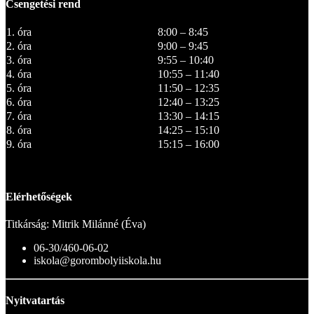
Csengetési rend
1. óra
8:00 – 8:45
2. óra
9:00 – 9:45
3. óra
9:55 – 10:40
4. óra
10:55 – 11:40
5. óra
11:50 – 12:35
6. óra
12:40 – 13:25
7. óra
13:30 – 14:15
8. óra
14:25 – 15:10
9. óra
15:15 – 16:00
Elérhetőségek
Titkárság: Mitrik Milánné (Éva)
06-30/460-06-02
iskola@gorombolyiiskola.hu
Nyitvatartás