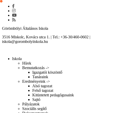
Skip
to
content
Görömbölyi Általános Iskola
3516 Miskolc, Kovács utca 1. | Tel.: +36-30/460-0602 |
iskola@gorombolyiiskola.hu
Toggle
navigation
Iskola
Hírek
Bemutatkozás ->
Igazgatói köszöntő
Tanáraink
Eredményeink ->
Alsó tagozat
Felső tagozat
Kitüntetett pedagógusaink
Sajtó
Pályázatok
Szociális segítő