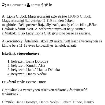
0 Comments
admin
A Lions Clubok Magyarországi szövetsége
LIONS Clubok
Magyarországi Szövetsége D-119
minden évben
meghirdeti Békeposzter Rajzpályázatát, amely címe idén „Béke
Határok Nélkül” volt. A beérkezett rajzokat helyi szinten
a Miskolci Első Lady Lions Club gyűjtötte össze és zsűrizte.
A Görömbölyi Általános Iskola 29 rajzzal vett részt a versenyben és
küldte be a 11-13 éves korosztályú tanulók rajzait.
Iskolánk végeredménye:
helyezett: Bana Dorottya
helyezett: Kundra Aisa
helyezett: Hankó Hanna Delinka
helyezett: Dancs Noémi
Felkésztő tanár: Fekete Tünde
Gratulálunk a versenyben részt vett diákonak és felkészítő
tanáruknak!
Címkék:
Bana Dorottya
,
Dancs Noémi
,
Fekete Tünde
,
Hankó