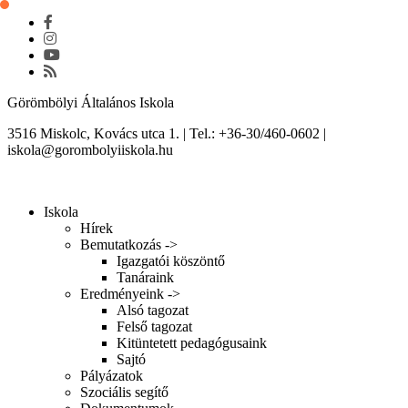
Skip
to
content
Görömbölyi Általános Iskola
3516 Miskolc, Kovács utca 1. | Tel.: +36-30/460-0602 |
iskola@gorombolyiiskola.hu
Toggle
navigation
Iskola
Hírek
Bemutatkozás ->
Igazgatói köszöntő
Tanáraink
Eredményeink ->
Alsó tagozat
Felső tagozat
Kitüntetett pedagógusaink
Sajtó
Pályázatok
Szociális segítő