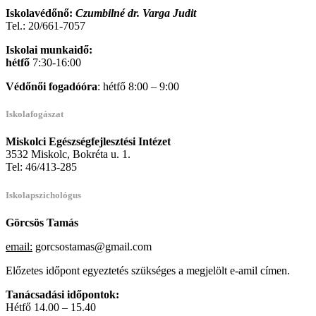
Iskolavédőnő:
Czumbilné dr. Varga Judit
Tel.: 20/661-7057
Iskolai munkaidő:
hétfő
7:30-16:00
Védőnői fogadóóra
: hétfő 8:00 – 9:00
Iskolafogászat
Miskolci Egészségfejlesztési Intézet
3532 Miskolc, Bokréta u. 1.
Tel: 46/413-285
Iskolapszichológus
Görcsös Tamás
email:
gorcsostamas@gmail.com
Előzetes időpont egyeztetés szükséges a megjelölt e-amil címen.
Tanácsadási időpontok:
Hétfő 14.00 – 15.40