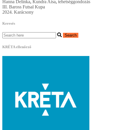
Hanna Delinka
,
Kundra Aisa
,
tehetséggondozás
Bejegyzés
III. Baross Futsal Kupa
2024. Karácsony
navigáció
Keresés
KRÉTA ellenőrző