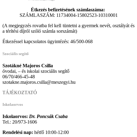
Étkezés befizetésének számlaszáma:
SZÁMLASZÁM: 11734004-15802523-10310001
(A megjegyzés rovatba fel kell tüntetni a gyermek nevét, osztályát és
a térítési díjról szóló számla sorszámát)
Étkezéssel kapcsolatos ügyintézés: 46/500-068
Szociális segítő
Szotákné Majoros Csilla
óvodai, – és iskolai szociális segítő
06/70/466-45-48
szotakne.majoros.csilla@meszegyi.hu
TÁJÉKOZTATÓ
Iskolaorvos
Iskolaorvos:
Dr. Poncsák Csaba
Tel.: 20/973-1606
Rendelési nap:
hétfő 10:00-12:00