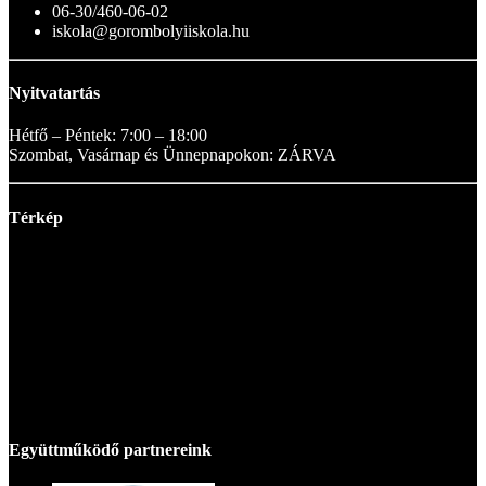
06-30/460-06-02
iskola@gorombolyiiskola.hu
Nyitvatartás
Hétfő – Péntek: 7:00 – 18:00
Szombat, Vasárnap és Ünnepnapokon: ZÁRVA
Térkép
Együttműködő partnereink